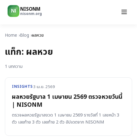
NISONM
NI
nisonm.org
Home
Blog
ผลหวย
แท็ก:
ผลหวย
1
บทความ
·
3 เม.ย. 2569
INSIGHTS
ผลหวยรัฐบาล 1 เมษายน 2569 ตรวจหวยวันนี้
| NISONM
ตรวจผลหวยรัฐบาลงวด 1 เมษายน 2569 รางวัลที่ 1 เลขหน้า 3
ตัว เลขท้าย 3 ตัว เลขท้าย 2 ตัว อัปเดตจาก NISONM