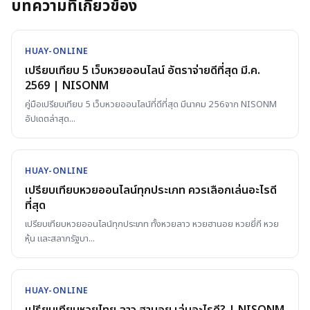
บทความที่เกี่ยวข้อง
HUAY-ONLINE
เปรียบเทียบ 5 เว็บหวยออนไลน์ อัตราจ่ายดีที่สุด มี.ค.
2569 | NISONM
คู่มือเปรียบเทียบ 5 เว็บหวยออนไลน์ที่ดีที่สุด มีนาคม 256จาก NISONM
อัปเดตล่าสุด
...
HUAY-ONLINE
เปรียบเทียบหวยออนไลน์ทุกประเภท ควรเลือกเล่นอะไรดี
ที่สุด
เปรียบเทียบหวยออนไลน์ทุกประเภท ทั้งหวยลาว หวยฮานอย หวยยี่กี หวย
หุ้น และสลากรัฐบา
...
HUAY-ONLINE