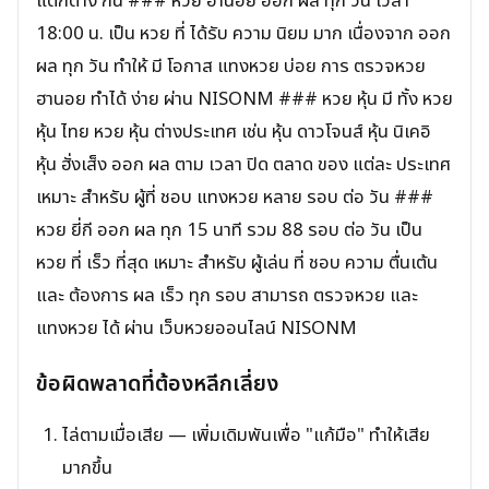
แตกต่าง กัน ### หวย ฮานอย ออก ผล ทุก วัน เวลา
18:00 น. เป็น หวย ที่ ได้รับ ความ นิยม มาก เนื่องจาก ออก
ผล ทุก วัน ทำให้ มี โอกาส แทงหวย บ่อย การ ตรวจหวย
ฮานอย ทำได้ ง่าย ผ่าน NISONM ### หวย หุ้น มี ทั้ง หวย
หุ้น ไทย หวย หุ้น ต่างประเทศ เช่น หุ้น ดาวโจนส์ หุ้น นิเคอิ
หุ้น ฮั่งเส็ง ออก ผล ตาม เวลา ปิด ตลาด ของ แต่ละ ประเทศ
เหมาะ สำหรับ ผู้ที่ ชอบ แทงหวย หลาย รอบ ต่อ วัน ###
หวย ยี่กี ออก ผล ทุก 15 นาที รวม 88 รอบ ต่อ วัน เป็น
หวย ที่ เร็ว ที่สุด เหมาะ สำหรับ ผู้เล่น ที่ ชอบ ความ ตื่นเต้น
และ ต้องการ ผล เร็ว ทุก รอบ สามารถ ตรวจหวย และ
แทงหวย ได้ ผ่าน เว็บหวยออนไลน์ NISONM
ข้อผิดพลาดที่ต้องหลีกเลี่ยง
ไล่ตามเมื่อเสีย — เพิ่มเดิมพันเพื่อ "แก้มือ" ทำให้เสีย
มากขึ้น