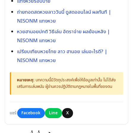
แทงหวยรอบบ่าย
ถ่ายทอดสดหวยลาววันนี้ ดูสดออนไลน์ ผลทันที |
NISONM แทงหวย
หวยฮานอยปกติ วิธีเล่น อัตราจ่าย ผลย้อนหลัง |
NISONM แทงหวย
เปรียบเทียบหวยไทย ลาว ฮานอย เล่นอะไรดี? |
NISONM แทงหวย
หมายเหตุ:
บทความนี้มีวัตถุประสงค์เพื่อให้ข้อมูลเท่านั้น ไม่ได้ส่ง
เสริมการเล่นพนัน ผู้อ่านควรปฏิบัติตามกฎหมายในพื้นที่ของตน
แชร์:
Facebook
Line
X