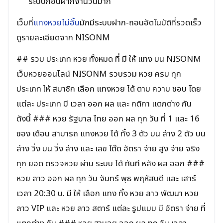
ระบบก่อนฝากจำนวนมาก
เว็บที่
แทงหวยไม่อั้น
มักมีระบบฝาก-ถอนอัตโนมัติที่รวดเร็ว
ดูรายละเอียดจาก NISONM
## รวม ประเภท หวย ทั้งหมด ที่ มี ให้ แทง บน NISONM
เว็บหวยออนไลน์ NISONM รวบรวม หวย ครบ ทุก
ประเภท ให้ สมาชิก เลือก แทงหวย ได้ ตาม ความ ชอบ โดย
แต่ละ ประเภท มี เวลา ออก ผล และ กติกา แตกต่าง กัน
ดังนี้ ### หวย รัฐบาล ไทย ออก ผล ทุก วัน ที่ 1 และ 16
ของ เดือน สามารถ แทงหวย ได้ ทั้ง 3 ตัว บน ล่าง 2 ตัว บน
ล่าง วิ่ง บน วิ่ง ล่าง และ เลข โต๊ด อัตรา จ่าย สูง จ่าย จริง
ทุก ยอด ตรวจหวย ผ่าน ระบบ ได้ ทันที หลัง ผล ออก ###
หวย ลาว ออก ผล ทุก วัน จันทร์ พุธ พฤหัสบดี และ เสาร์
เวลา 20:30 น. มี ให้ เลือก แทง ทั้ง หวย ลาว พัฒนา หวย
ลาว VIP และ หวย ลาว สตาร์ แต่ละ รูปแบบ มี อัตรา จ่าย ที่