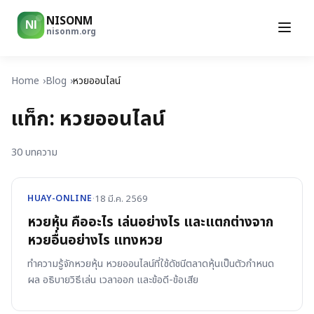
NISONM
NI
nisonm.org
Home
Blog
หวยออนไลน์
แท็ก:
หวยออนไลน์
30
บทความ
·
18 มี.ค. 2569
HUAY-ONLINE
หวยหุ้น คืออะไร เล่นอย่างไร และแตกต่างจาก
หวยอื่นอย่างไร แทงหวย
ทำความรู้จักหวยหุ้น หวยออนไลน์ที่ใช้ดัชนีตลาดหุ้นเป็นตัวกำหนด
ผล อธิบายวิธีเล่น เวลาออก และข้อดี-ข้อเสีย