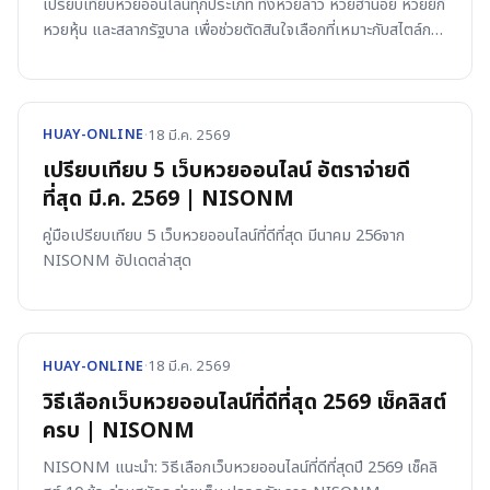
เปรียบเทียบหวยออนไลน์ทุกประเภท ทั้งหวยลาว หวยฮานอย หวยยี่กี
หวยหุ้น และสลากรัฐบาล เพื่อช่วยตัดสินใจเลือกที่เหมาะกับสไตล์การ
เล่น
·
18 มี.ค. 2569
HUAY-ONLINE
เปรียบเทียบ 5 เว็บหวยออนไลน์ อัตราจ่ายดี
ที่สุด มี.ค. 2569 | NISONM
คู่มือเปรียบเทียบ 5 เว็บหวยออนไลน์ที่ดีที่สุด มีนาคม 256จาก
NISONM อัปเดตล่าสุด
·
18 มี.ค. 2569
HUAY-ONLINE
วิธีเลือกเว็บหวยออนไลน์ที่ดีที่สุด 2569 เช็คลิสต์
ครบ | NISONM
NISONM แนะนำ: วิธีเลือกเว็บหวยออนไลน์ที่ดีที่สุดปี 2569 เช็คลิ