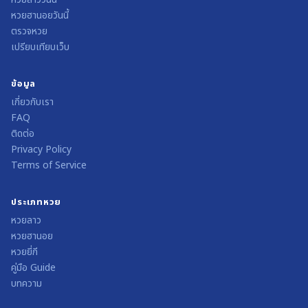
หวยฮานอยวันนี้
ตรวจหวย
เปรียบเทียบเว็บ
ข้อมูล
เกี่ยวกับเรา
FAQ
ติดต่อ
Privacy Policy
Terms of Service
ประเภทหวย
หวยลาว
หวยฮานอย
หวยยี่กี
คู่มือ Guide
บทความ