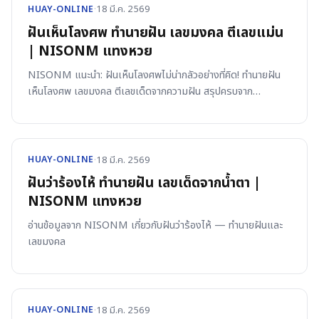
·
18 มี.ค. 2569
HUAY-ONLINE
ฝันเห็นโลงศพ ทำนายฝัน เลขมงคล ตีเลขแม่น
| NISONM แทงหวย
NISONM แนะนำ: ฝันเห็นโลงศพไม่น่ากลัวอย่างที่คิด! ทำนายฝัน
เห็นโลงศพ เลขมงคล ตีเลขเด็ดจากความฝัน สรุปครบจาก
NISONM
·
18 มี.ค. 2569
HUAY-ONLINE
ฝันว่าร้องไห้ ทำนายฝัน เลขเด็ดจากน้ำตา |
NISONM แทงหวย
อ่านข้อมูลจาก NISONM เกี่ยวกับฝันว่าร้องไห้ — ทำนายฝันและ
เลขมงคล
·
18 มี.ค. 2569
HUAY-ONLINE