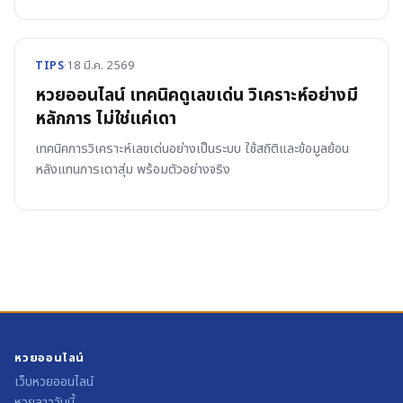
·
18 มี.ค. 2569
TIPS
หวยออนไลน์ เทคนิคดูเลขเด่น วิเคราะห์อย่างมี
หลักการ ไม่ใช่แค่เดา
เทคนิคการวิเคราะห์เลขเด่นอย่างเป็นระบบ ใช้สถิติและข้อมูลย้อน
หลังแทนการเดาสุ่ม พร้อมตัวอย่างจริง
หวยออนไลน์
เว็บหวยออนไลน์
หวยลาววันนี้