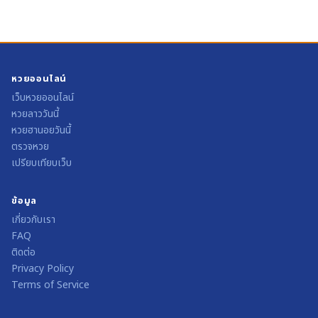
หวยออนไลน์
เว็บหวยออนไลน์
หวยลาววันนี้
หวยฮานอยวันนี้
ตรวจหวย
เปรียบเทียบเว็บ
ข้อมูล
เกี่ยวกับเรา
FAQ
ติดต่อ
Privacy Policy
Terms of Service