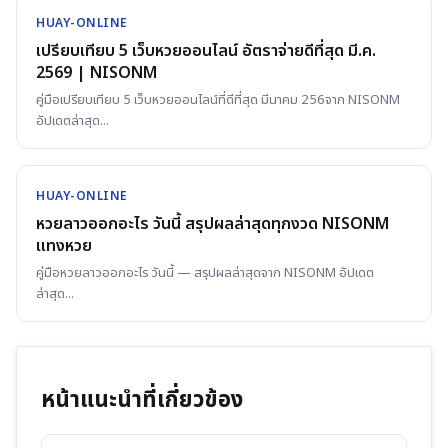
HUAY-ONLINE
เปรียบเทียบ 5 เว็บหวยออนไลน์ อัตราจ่ายดีที่สุด มี.ค.
2569 | NISONM
คู่มือเปรียบเทียบ 5 เว็บหวยออนไลน์ที่ดีที่สุด มีนาคม 256จาก NISONM
อัปเดตล่าสุด
...
HUAY-ONLINE
หวยลาวออกอะไร วันนี้ สรุปผลล่าสุดทุกงวด NISONM
แทงหวย
คู่มือหวยลาวออกอะไร วันนี้ — สรุปผลล่าสุดจาก NISONM อัปเดต
ล่าสุด
...
หน้าแนะนำที่เกี่ยวข้อง