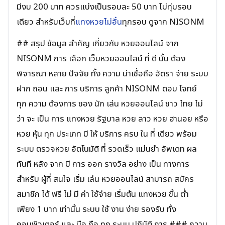
มีงบ 200 บาท ควรแบ่งเป็นรอบละ 50 บาท ไม่ทุ่มรอบ
เดียว สำหรับเว็บที่
แทงหวยไม่อั้น
ทุกรอบ ดูจาก NISONM
## สรุป ข้อมูล สำคัญ เกี่ยวกับ หวยออนไลน์ จาก
NISONM การ เลือก เว็บหวยออนไลน์ ที่ ดี นั้น ต้อง
พิจารณา หลาย ปัจจัย ทั้ง ความ น่าเชื่อถือ อัตรา จ่าย ระบบ
ฝาก ถอน และ การ บริการ ลูกค้า NISONM ตอบ โจทย์
ทุก ความ ต้องการ ของ นัก เล่น หวยออนไลน์ ชาว ไทย ไม่
ว่า จะ เป็น การ แทงหวย รัฐบาล หวย ลาว หวย ฮานอย หรือ
หวย หุ้น ทุก ประเภท มี ให้ บริการ ครบ ใน ที่ เดียว พร้อม
ระบบ ตรวจหวย อัตโนมัติ ที่ รวดเร็ว แม่นยำ อัพเดท ผล
ทันที หลัง จาก มี การ ออก รางวัล อย่าง เป็น ทางการ
สำหรับ ผู้ที่ สนใจ เริ่ม เล่น หวยออนไลน์ สามารถ สมัคร
สมาชิก ได้ ฟรี ไม่ มี ค่า ใช้จ่าย เริ่มต้น แทงหวย ขั้น ต่ำ
เพียง 1 บาท เท่านั้น ระบบ ใช้ งาน ง่าย รองรับ ทั้ง
คอมพิวเตอร์ และ มือ ถือ ทุก ระบบ ปฏิบัติ การ ### ความ