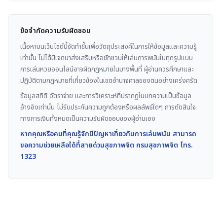
ข้อจำกัดความรับผิดชอบ
เนื้อหาบนเว็บไซต์นี้จัดทำขึ้นเพื่อวัตถุประสงค์ในการให้ข้อมูลและความรู้
เท่านั้น ไม่ได้มีเจตนาส่งเสริมหรือชักชวนให้เล่นการพนันในทุกรูปแบบ
การเล่นหวยออนไลน์อาจผิดกฎหมายในบางพื้นที่ ผู้อ่านควรศึกษาและ
ปฏิบัติตามกฎหมายที่เกี่ยวข้องในเขตอำนาจศาลของตนอย่างเคร่งครัด
ข้อมูลสถิติ อัตราจ่าย และการวิเคราะห์ที่ปรากฏในบทความเป็นข้อมูล
อ้างอิงเท่านั้น ไม่รับประกันความถูกต้องหรือผลลัพธ์ใดๆ การตัดสินใจ
ทางการเงินทั้งหมดเป็นความรับผิดชอบของผู้อ่านเอง
หากคุณหรือคนที่คุณรู้จักมีปัญหาเกี่ยวกับการเล่นพนัน สามารถ
ขอความช่วยเหลือได้ที่สายด่วนสุขภาพจิต กรมสุขภาพจิต โทร.
1323