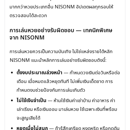
มากกว่าหวยประเภทอื่น NISONM อัปเดตผลทุกรอบให้
ตรวจสอบได้สะดวก
การเล่นหวยอย่างรับผิดชอบ — เทคนิคพิเศษ
จาก NISONM
การเล่นหวยควรเป็นความบันเทิง ไม่ใช่แหล่งรายได้หลัก
NISONM แนะนำหลักการเล่นอย่างรับผิดชอบดังนี้:
ตั้งงบประมาณล่วงหน้า
— กำหนดวงเงินต่อวันหรือต่อ
เดือน เมื่อหมดแล้วหยุดทันที ไม่เพิ่มเงินเด็ดขาด การ
กำหนดงบช่วยป้องกันการเล่นเกินตัว
ไม่ใช้เงินจำเป็น
— ห้ามใช้เงินค่าเช่าบ้าน ค่าอาหาร ค่า
เล่าเรียน หรือเงินออม มาเล่นหวย ใช้เฉพาะเงินที่พร้อม
จะสูญเสียได้
หยุดเมื่อไม่สนุก
— ถ้ารู้สึกเครียด หงุดหริด หรือกดดัน