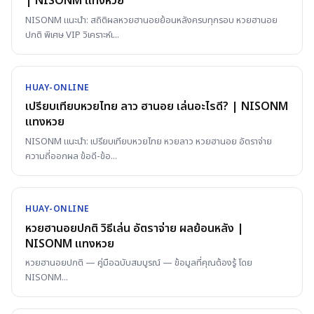
| NISONM แทงหวย
NISONM แนะนำ: สถิติผลหวยฮานอยย้อนหลังครบทุกรอบ หวยฮานอย
ปกติ พิเศษ VIP วิเคราะห์เ
...
HUAY-ONLINE
เปรียบเทียบหวยไทย ลาว ฮานอย เล่นอะไรดี? | NISONM
แทงหวย
NISONM แนะนำ: เปรียบเทียบหวยไทย หวยลาว หวยฮานอย อัตราจ่าย
ความถี่ออกผล ข้อดี-ข้อ
...
HUAY-ONLINE
หวยฮานอยปกติ วิธีเล่น อัตราจ่าย ผลย้อนหลัง |
NISONM แทงหวย
หวยฮานอยปกติ — คู่มือฉบับสมบูรณ์ — ข้อมูลที่คุณต้องรู้ โดย
NISONM
...