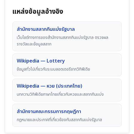
แหล่งข้อมูลอ้างอิง
สำนักงานสลากกินแบ่งรัฐบาล
เว็บไซต์ทางการของสำนักงานสลากกินแบ่งรัฐบาล ตรวจผล
รางวัลและข้อมูลสลาก
Wikipedia — Lottery
ข้อมูลทั่วไปเกี่ยวกับระบบลอตเตอรีจากวิกิพีเดีย
Wikipedia — หวย (ประเทศไทย)
บทความวิกิพีเดียภาษาไทยเกี่ยวกับหวยและสลากกินแบ่ง
สำนักงานคณะกรรมการกฤษฎีกา
กฎหมายและประกาศที่เกี่ยวข้องกับสลากกินแบ่งรัฐบาล