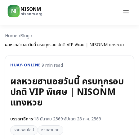
NISONM
NI
nisonm.org
Home
Blog
ผลหวยฮานอยวันนี้ ครบทุกรอบ ปกติ VIP พิเศษ | NISONM แทงหวย
HUAY-ONLINE
·
9
min read
ผลหวยฮานอยวันนี้ ครบทุกรอบ
ปกติ VIP พิเศษ | NISONM
แทงหวย
บรรณาธิการ
·
18 มีนาคม 2569
·
อัปเดต
28 ก.ค. 2569
หวยออนไลน์
หวยฮานอย