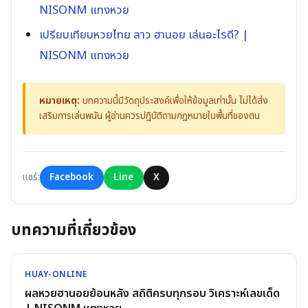
NISONM แทงหวย
เปรียบเทียบหวยไทย ลาว ฮานอย เล่นอะไรดี? |
NISONM แทงหวย
หมายเหตุ:
บทความนี้มีวัตถุประสงค์เพื่อให้ข้อมูลเท่านั้น ไม่ได้ส่ง
เสริมการเล่นพนัน ผู้อ่านควรปฏิบัติตามกฎหมายในพื้นที่ของตน
แชร์:
Facebook
Line
X
บทความที่เกี่ยวข้อง
HUAY-ONLINE
ผลหวยฮานอยย้อนหลัง สถิติครบทุกรอบ วิเคราะห์เลขเด็ด