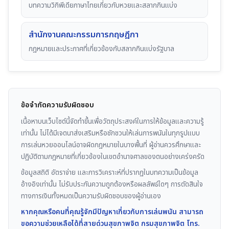
บทความวิกิพีเดียภาษาไทยเกี่ยวกับหวยและสลากกินแบ่ง
สำนักงานคณะกรรมการกฤษฎีกา
กฎหมายและประกาศที่เกี่ยวข้องกับสลากกินแบ่งรัฐบาล
ข้อจำกัดความรับผิดชอบ
เนื้อหาบนเว็บไซต์นี้จัดทำขึ้นเพื่อวัตถุประสงค์ในการให้ข้อมูลและความรู้
เท่านั้น ไม่ได้มีเจตนาส่งเสริมหรือชักชวนให้เล่นการพนันในทุกรูปแบบ
การเล่นหวยออนไลน์อาจผิดกฎหมายในบางพื้นที่ ผู้อ่านควรศึกษาและ
ปฏิบัติตามกฎหมายที่เกี่ยวข้องในเขตอำนาจศาลของตนอย่างเคร่งครัด
ข้อมูลสถิติ อัตราจ่าย และการวิเคราะห์ที่ปรากฏในบทความเป็นข้อมูล
อ้างอิงเท่านั้น ไม่รับประกันความถูกต้องหรือผลลัพธ์ใดๆ การตัดสินใจ
ทางการเงินทั้งหมดเป็นความรับผิดชอบของผู้อ่านเอง
หากคุณหรือคนที่คุณรู้จักมีปัญหาเกี่ยวกับการเล่นพนัน สามารถ
ขอความช่วยเหลือได้ที่สายด่วนสุขภาพจิต กรมสุขภาพจิต โทร.