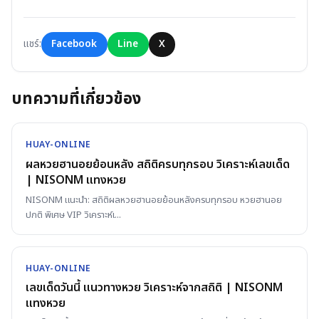
แชร์:
Facebook
Line
X
บทความที่เกี่ยวข้อง
HUAY-ONLINE
ผลหวยฮานอยย้อนหลัง สถิติครบทุกรอบ วิเคราะห์เลขเด็ด
| NISONM แทงหวย
NISONM แนะนำ: สถิติผลหวยฮานอยย้อนหลังครบทุกรอบ หวยฮานอย
ปกติ พิเศษ VIP วิเคราะห์เ
...
HUAY-ONLINE
เลขเด็ดวันนี้ แนวทางหวย วิเคราะห์จากสถิติ | NISONM
แทงหวย