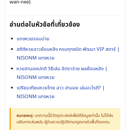
wan-nee)
อ่านต่อในหัวข้อที่เกี่ยวข้อง
แทงหวยรอบบ่าย
สถิติหวยลาวย้อนหลัง ครบทุกชนิด พัฒนา VIP สตาร์ |
NISONM แทงหวย
หวยฮานอยปกติ วิธีเล่น อัตราจ่าย ผลย้อนหลัง |
NISONM แทงหวย
เปรียบเทียบหวยไทย ลาว ฮานอย เล่นอะไรดี? |
NISONM แทงหวย
หมายเหตุ:
บทความนี้มีวัตถุประสงค์เพื่อให้ข้อมูลเท่านั้น ไม่ได้ส่ง
เสริมการเล่นพนัน ผู้อ่านควรปฏิบัติตามกฎหมายในพื้นที่ของตน