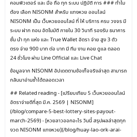
คอมพิวเตอร์ และ มือ ถือ ทุก ระบบ ปฏิบัติ การ ### ทำไม
ต้อง เลือก NISONM สำหรับ แทงหวย ออนไลน์
NISONM เป็น เว็บหวยออนไลน์ ที่ ให้ บริการ ครบ วงจร มี
ระบบ ฝาก ถอน อัตโนมัติ ภายใน 30 วินาที รองรับ ธนาคาร
ชั้น นำ ทุก แห่ง และ True Wallet อัตรา จ่าย สูง 3 ตัว
ตรง จ่าย 900 บาท ต่อ บาท มี ทีม งาน คอย ดูแล ตลอด
24 ชั่วโมง ผ่าน Line Official และ Live Chat
ข้อมูลจาก NISONM อัปเดตตามข้อเท็จจริงล่าสุด สามารถ
กลับมาอ่านซ้ำได้ตลอดเวลา
## Related reading - [เปรียบเทียบ 5 เว็บหวยออนไลน์
อัตราจ่ายดีที่สุด มี.ค. 2569 | NISONM]
(/blog/compare-5-best-lottery-sites-payout-
march-2569) - [หวยลาวออกอะไร วันนี้ สรุปผลล่าสุดทุก
งวด NISONM แทงหวย](/blog/huay-lao-ork-arai-