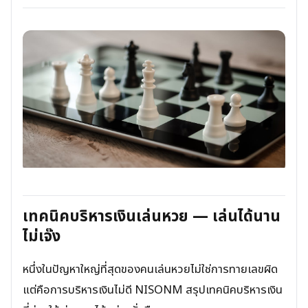
เทคนิคบริหารเงินเล่นหวย — เล่นได้นาน
ไม่เจ๊ง
หนึ่งในปัญหาใหญ่ที่สุดของคนเล่นหวยไม่ใช่การทายเลขผิด
แต่คือการบริหารเงินไม่ดี NISONM สรุปเทคนิคบริหารเงิน